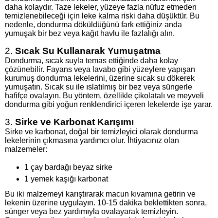
daha kolaydır. Taze lekeler, yüzeye fazla nüfuz etmeden
temizlenebileceği için leke kalma riski daha düşüktür. Bu
nedenle, dondurma döküldüğünü fark ettiğiniz anda
yumuşak bir bez veya kağıt havlu ile fazlalığı alın.
2.
Sıcak Su Kullanarak Yumuşatma
Dondurma, sıcak suyla temas ettiğinde daha kolay
çözünebilir. Fayans veya lavabo gibi yüzeylere yapışan
kurumuş dondurma lekelerini, üzerine sıcak su dökerek
yumuşatın. Sıcak su ile ıslatılmış bir bez veya süngerle
hafifçe ovalayın. Bu yöntem, özellikle çikolatalı ve meyveli
dondurma gibi yoğun renklendirici içeren lekelerde işe yarar.
3.
Sirke ve Karbonat Karışımı
Sirke ve karbonat, doğal bir temizleyici olarak dondurma
lekelerinin çıkmasına yardımcı olur. İhtiyacınız olan
malzemeler:
1 çay bardağı beyaz sirke
1 yemek kaşığı karbonat
Bu iki malzemeyi karıştırarak macun kıvamına getirin ve
lekenin üzerine uygulayın. 10-15 dakika beklettikten sonra,
sünger veya bez yardımıyla ovalayarak temizleyin.