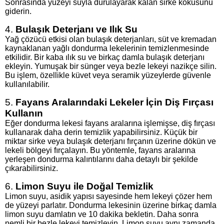
Sonrasında yüzeyi suyla durulayarak kalan sirke kokusunu
giderin.
4.
Bulaşık Deterjanı ve Ilık Su
Yağ çözücü etkisi olan bulaşık deterjanları, süt ve kremadan
kaynaklanan yağlı dondurma lekelerinin temizlenmesinde
etkilidir. Bir kaba ılık su ve birkaç damla bulaşık deterjanı
ekleyin. Yumuşak bir sünger veya bezle lekeyi nazikçe silin.
Bu işlem, özellikle küvet veya seramik yüzeylerde güvenle
kullanılabilir.
5.
Fayans Aralarındaki Lekeler İçin Diş Fırçası
Kullanın
Eğer dondurma lekesi fayans aralarına işlemişse, diş fırçası
kullanarak daha derin temizlik yapabilirsiniz. Küçük bir
miktar sirke veya bulaşık deterjanı fırçanın üzerine dökün ve
lekeli bölgeyi fırçalayın. Bu yöntemle, fayans aralarına
yerleşen dondurma kalıntılarını daha detaylı bir şekilde
çıkarabilirsiniz.
6.
Limon Suyu ile Doğal Temizlik
Limon suyu, asidik yapısı sayesinde hem lekeyi çözer hem
de yüzeyi parlatır. Dondurma lekesinin üzerine birkaç damla
limon suyu damlatın ve 10 dakika bekletin. Daha sonra
nemli bir bezle lekeyi temizleyin. Limon suyu aynı zamanda