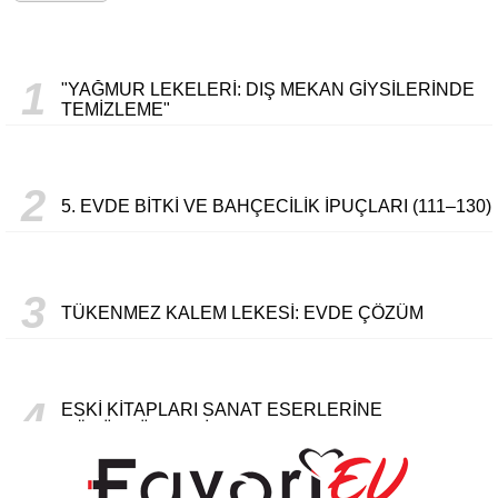
1
"YAĞMUR LEKELERI: DIŞ MEKAN GIYSILERINDE
TEMIZLEME"
2
5. EVDE BITKI VE BAHÇECILIK İPUÇLARI (111–130)
3
TÜKENMEZ KALEM LEKESI: EVDE ÇÖZÜM
4
ESKI KITAPLARI SANAT ESERLERINE
DÖNÜŞTÜRMENIN YOLLARI