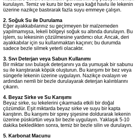
kurulayın. Temiz ve kuru bir bez veya kağıt havlu ile lekenin
üzerine nazikçe bastırarak fazla suyu emmeye çalışın.
2.
Soğuk Su ile Durulama
Eğer ayakkabılarınız su geçirmeyen bir malzemeden
yapılmamışsa, lekeli bölgeyi soğuk su altında durulayın. Bu
işlem, su lekesinin çözülmesine yardımcı olur. Ancak, deri
ayakkabılar için su kullanmaktan kaçının; bu durumda
sadece bezle silmek yeterli olacaktır.
3.
Sıvı Deterjan veya Sabun Kullanımı
Bir miktar sıvı bulaşık deterjanını ya da yumuşak bir sabunu
su ile karıştırarak köpük oluşturun. Bu karışımı bir bez veya
süngerle lekenin üzerine uygulayın. Nazikçe ovalayın ve
ardından nemli bir bezle durulayarak deterjan kalıntılarını
çıkarın.
4.
Beyaz Sirke ve Su Karışımı
Beyaz sirke, su lekelerini çıkarmada etkili bir doğal
çözümdür. Eşit miktarda beyaz sirke ve suyu bir kapta
karıştırın. Bu karışımı bir sprey şişesine doldurarak lekenin
üzerine püskürtün veya bir bezle uygulayın. Yaklaşık 5-10
dakika bekledikten sonra, temiz bir bezle silin ve durulayın.
5.
Karbonat Macunu