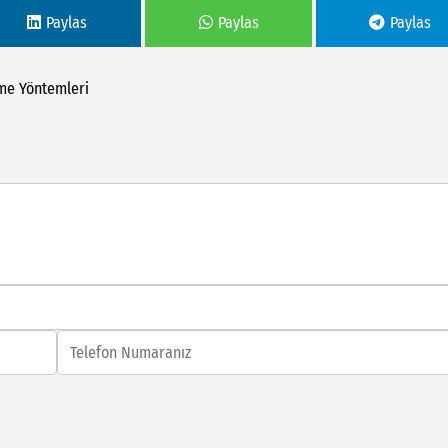
Paylas
Paylas
Paylas
me
Yöntemleri