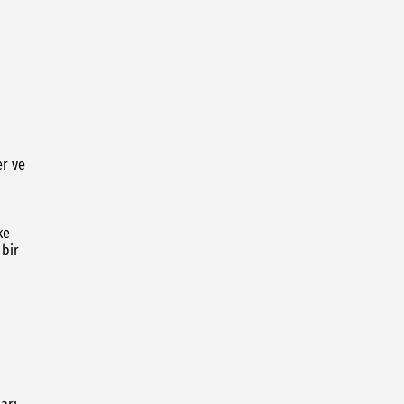
er ve
ke
 bir