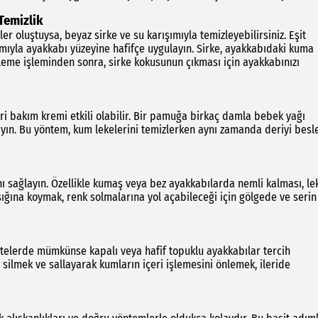
Temizlik
r oluştuysa, beyaz sirke ve su karışımıyla temizleyebilirsiniz. Eşit
ımıyla ayakkabı yüzeyine hafifçe uygulayın. Sirke, ayakkabıdaki kuma
izleme işleminden sonra, sirke kokusunun çıkması için ayakkabınızı
ri bakım kremi etkili olabilir. Bir pamuğa birkaç damla bebek yağı
yın. Bu yöntem, kum lekelerini temizlerken aynı zamanda deriyi besl
nı sağlayın. Özellikle kumaş veya bez ayakkabılarda nemli kalması, le
ğına koymak, renk solmalarına yol açabileceği için gölgede ve serin
itelerde mümkünse kapalı veya hafif topuklu ayakkabılar tercih
ı silmek ve sallayarak kumların içeri işlemesini önlemek, ileride