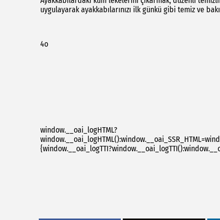
Ayakkabılardaki kum lekelerini çıkarmak, düzenli temizli
uygulayarak ayakkabılarınızı ilk günkü gibi temiz ve bakım
4o
window.__oai_logHTML?
window.__oai_logHTML():window.__oai_SSR_HTML=windo
{window.__oai_logTTI?window.__oai_logTTI():window.__