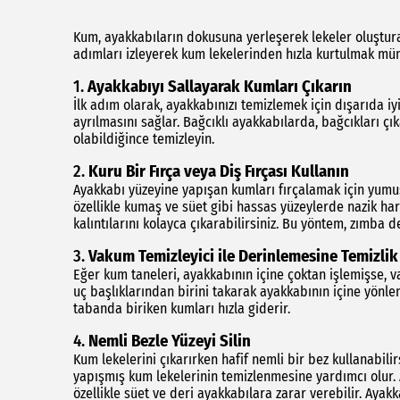
Kum, ayakkabıların dokusuna yerleşerek lekeler oluşturab
adımları izleyerek kum lekelerinden hızla kurtulmak mümk
1.
Ayakkabıyı Sallayarak Kumları Çıkarın
İlk adım olarak, ayakkabınızı temizlemek için dışarıda i
ayrılmasını sağlar. Bağcıklı ayakkabılarda, bağcıkları çık
olabildiğince temizleyin.
2.
Kuru Bir Fırça veya Diş Fırçası Kullanın
Ayakkabı yüzeyine yapışan kumları fırçalamak için yumuşak
özellikle kumaş ve süet gibi hassas yüzeylerde nazik har
kalıntılarını kolayca çıkarabilirsiniz. Bu yöntem, zımba de
3.
Vakum Temizleyici ile Derinlemesine Temizlik
Eğer kum taneleri, ayakkabının içine çoktan işlemişse, v
uç başlıklarından birini takarak ayakkabının içine yönlen
tabanda biriken kumları hızla giderir.
4.
Nemli Bezle Yüzeyi Silin
Kum lekelerini çıkarırken hafif nemli bir bez kullanabili
yapışmış kum lekelerinin temizlenmesine yardımcı olur. 
özellikle süet ve deri ayakkabılara zarar verebilir. Ayak