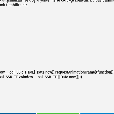
k alışkanlıkları ve doğru yöntemlerle oldukça kolaydır. Bu basit adıml
lı tutabilirsiniz.
w.__oai_SSR_HTML||Date.now();requestAnimationFrame((function()
oai_SSR_TTI=window.__oai_SSR_TTI||Date.now()}))