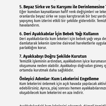
5.
Beyaz Sirke ve Su Karışımı ile Derinlemesine 
Eğer kumdan kaynaklanan hafif renk değişimleri ve lekele
oranlarda beyaz sirke ve suyu karıştırarak bir bez yard
yapışmış kum izlerini etkili bir şekilde giderebilir. Tem
havalandırın.
6.
Deri Ayakkabılar İçin Bebek Yağı Kullanın
Deri ayakkabılarda kum lekeleri için bebek yağı veya de
damlatarak lekenin üzerine dairesel hareketlerle uygula
parlaklığını korur.
7.
Ayakkabıyı Doğru Şekilde Kurutun
Temizlik işleminin ardından, ayakkabının iyice kuruması
oluşumuna neden olabilir. Ayakkabıyı doğrudan güneş ışı
ortamda kurutmak daha sağlıklıdır.
Önleyici Adımlar: Kum Lekelerini Engelleme
Kum lekelerini önlemek için açık havada yapılacak aktiv
edebilirsiniz. Ayrıca, plaj sonrası hemen ayakkabılarınız
oluşabilecek kum lekelerini en aza indirir.