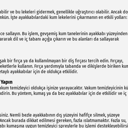
ilir ve bu lekeleri gidermek, genellikle uğraştırıcı olabilir. Ancak d
ün. İşte ayakkabılardaki kum lekelerini çıkarmanın en etkili yolları:
yice sallayın. Bu işlem, gevşemiş kum tanelerinin ayakkabı yüzeyinden
ararak dil ve iç tabanı açığa çıkarın ve bu alanları da sallayarak
 bir fırça ya da kullanılmayan bir diş fırçası tercih edin. Fırçayı,
eketlerle kullanın. Fırça yardımıyla tabanda ve dikişlerde biriken ku
taylı ayakkabılar için de oldukça etkilidir.
 Yapın
akum temizleyici oldukça işinize yarayacaktır. Vakum temizleyicinin k
dirin. Bu yöntem, kumaş ya da bez ayakkabılar için de etkilidir ve iç
rsiniz. Nemli bezle ayakkabının dış yüzeyini hafifçe silmek, yüzeye
Ancak burada dikkat edilmesi gereken, fazla ıslatmamaktır. Fazla su,
kabı kumaşına uygun temizleyici spreylerle bu işlemi destekleyebilirsi