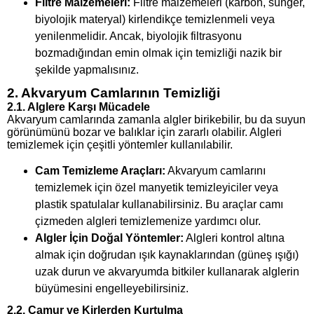
Filtre Malzemeleri:
Filtre malzemeleri (karbon, sünger,
biyolojik materyal) kirlendikçe temizlenmeli veya
yenilenmelidir. Ancak, biyolojik filtrasyonu
bozmadığından emin olmak için temizliği nazik bir
şekilde yapmalısınız.
2. Akvaryum Camlarının Temizliği
2.1. Alglere Karşı Mücadele
Akvaryum camlarında zamanla algler birikebilir, bu da suyun
görünümünü bozar ve balıklar için zararlı olabilir. Algleri
temizlemek için çeşitli yöntemler kullanılabilir.
Cam Temizleme Araçları:
Akvaryum camlarını
temizlemek için özel manyetik temizleyiciler veya
plastik spatulalar kullanabilirsiniz. Bu araçlar camı
çizmeden algleri temizlemenize yardımcı olur.
Algler İçin Doğal Yöntemler:
Algleri kontrol altına
almak için doğrudan ışık kaynaklarından (güneş ışığı)
uzak durun ve akvaryumda bitkiler kullanarak alglerin
büyümesini engelleyebilirsiniz.
2.2. Çamur ve Kirlerden Kurtulma