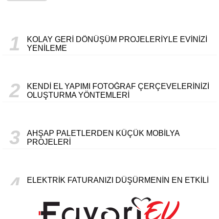
1
KOLAY GERI DÖNÜŞÜM PROJELERIYLE EVINIZI
YENILEME
2
KENDI EL YAPIMI FOTOĞRAF ÇERÇEVELERINIZI
OLUŞTURMA YÖNTEMLERI
3
AHŞAP PALETLERDEN KÜÇÜK MOBILYA
PROJELERI
4
ELEKTRIK FATURANIZI DÜŞÜRMENIN EN ETKILI
YOLLARI