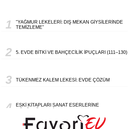
1
"YAĞMUR LEKELERI: DIŞ MEKAN GIYSILERINDE
TEMIZLEME"
2
5. EVDE BITKI VE BAHÇECILIK İPUÇLARI (111–130)
3
TÜKENMEZ KALEM LEKESI: EVDE ÇÖZÜM
4
ESKI KITAPLARI SANAT ESERLERINE
DÖNÜŞTÜRMENIN YOLLARI