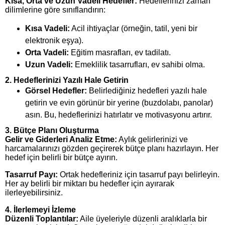
Kısa, Orta ve Uzun Vadeli Hedefler:
Hedeflerinizi zaman
dilimlerine göre sınıflandırın:
Kısa Vadeli:
Acil ihtiyaçlar (örneğin, tatil, yeni bir
elektronik eşya).
Orta Vadeli:
Eğitim masrafları, ev tadilatı.
Uzun Vadeli:
Emeklilik tasarrufları, ev sahibi olma.
2. Hedeflerinizi Yazılı Hale Getirin
Görsel Hedefler:
Belirlediğiniz hedefleri yazılı hale
getirin ve evin görünür bir yerine (buzdolabı, panolar)
asın. Bu, hedeflerinizi hatırlatır ve motivasyonu artırır.
3. Bütçe Planı Oluşturma
Gelir ve Giderleri Analiz Etme:
Aylık gelirlerinizi ve
harcamalarınızı gözden geçirerek bütçe planı hazırlayın. Her
hedef için belirli bir bütçe ayırın.
Tasarruf Payı:
Ortak hedefleriniz için tasarruf payı belirleyin.
Her ay belirli bir miktarı bu hedefler için ayırarak
ilerleyebilirsiniz.
4. İlerlemeyi İzleme
Düzenli Toplantılar:
Aile üyeleriyle düzenli aralıklarla bir