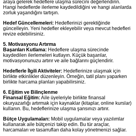
araya gelerek hedeflere ulaşma sürecini değerlendirin.
Hangi hedeflerde ilerleme kaydedildiğini ve hangi alanlarda
zorluk yaşandığını tartışın.
Hedef Güncellemeleri:
Hedeflerinizi gerektiğinde
güncelleyin. Yeni hedefler ekleyebilir veya mevcut hedefleri
revize edebilirsiniz.
5. Motivasyonu Artırma
Başarıları Kutlama:
Hedeflere ulaşma sürecinde
kaydedilen ilerlemeleri kutlayın. Küçük başarılar,
motivasyonunuzu artırır ve aile bağlarını güçlendirir.
Hedeflerle İlgili Aktiviteler:
Hedeflerinize ulaşmak için
birlikte etkinlikler düzenleyin. Örneğin, tatil planı yaparken
birlikte harcama planları yapabilirsiniz.
6. Eğitim ve Bilinçlenme
Finansal Eğitim:
Aile üyeleriyle birlikte finansal
okuryazarlığı artırmak için kaynaklar (kitaplar, online kurslar)
kullanın. Bu, hedeflerinize ulaşma şansınızı artırır.
Bütçe Uygulamaları:
Mobil uygulamalar veya yazılımlar
kullanarak aile bütçenizi takip edin. Bu tür araçlar,
harcamaları ve tasarrufları daha kolay yönetmenizi sağlar.