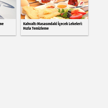
rme
Kahvaltı Masasındaki İçecek Lekeleri:
Hızla Temizleme
ızla
Halıdaki Kirli Lekeleri Giderirken
Dikkat Edilmesi Gerekenler