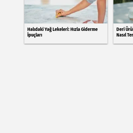
Halıdaki Yağ Lekeleri: Hızla Giderme
Deri Ürü
İpuçları
Nasıl Te
Sandalye Kılıflarındaki Dondurma
Duvarda 
Lekeleri: Kolayca Giderme
İpuçları
YAŞAM
SAĞLIK
EKONOMİ
DEKORASYON
BAH