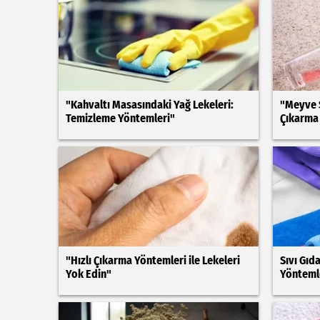
"Kahvaltı Masasındaki Yağ Lekeleri:
"Meyve 
Temizleme Yöntemleri"
Çıkarma
"Hızlı Çıkarma Yöntemleri ile Lekeleri
Sıvı Gıd
Yok Edin"
Yönteml