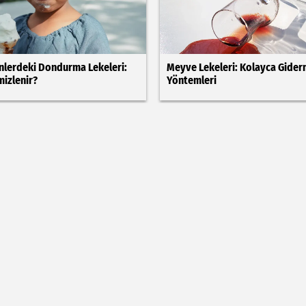
nlerdeki Dondurma Lekeleri:
Meyve Lekeleri: Kolayca Gide
mizlenir?
Yöntemleri
Su Lekeleri: Kolay Temizleme
Ayakkabılardaki Su Lekeleri: H
Temizleme Yöntemleri
ÇE/ÇİÇEK
YEMEK
PRATİK BİLGİLER